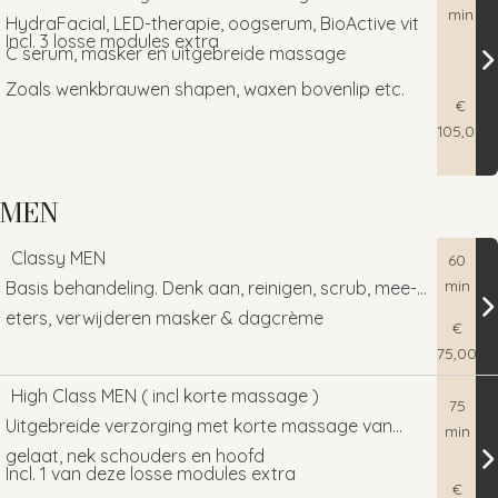
min
LED therapie
HydraFacial, LED-therapie, oogserum, BioActive vit
Incl. 3 losse modules extra
C serum, masker en uitgebreide massage
Incl. 1 losse module naar keuze extra
Zoals wenkbrauwen shapen, waxen bovenlip etc.
€
Zoals wenkbrauwen verven, epileren
105,00
bovenlip waxen etc.
De Ultieme Luxe gezichtsbehandeling met HydraFacial,
MEN
LED-therapie, oogserum, BioActive vit C serum, masker en
uitgebreide massage
Classy MEN
60
min
Basis behandeling. Denk aan, reinigen, scrub, mee-
Incl. 3 losse modules extra
eters, verwijderen masker & dagcrème
€
Zoals wenkbrauwen shapen, waxen bovenlip etc.
75,00
Basis behandeling. Denk aan, reinigen, scrub, mee-eters,
High Class MEN ( incl korte massage )
75
verwijderen masker & dagcrème
Uitgebreide verzorging met korte massage van
min
gelaat, nek schouders en hoofd
Incl. 1 van deze losse modules extra
€