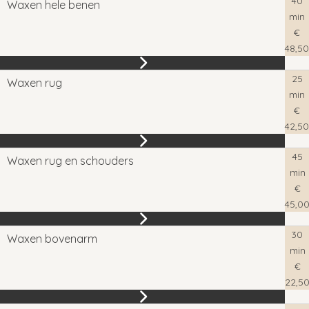
40
Waxen hele benen
min
€
48,50
25
Waxen rug
min
€
42,50
45
Waxen rug en schouders
min
€
45,0
30
Waxen bovenarm
min
€
22,5