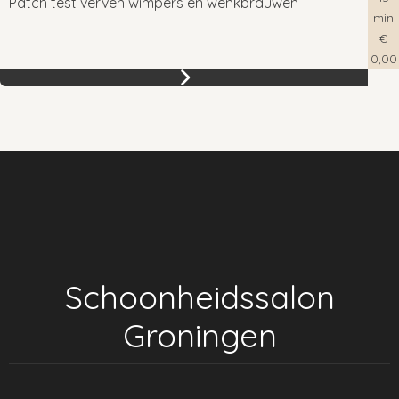
Patch test verven wimpers en wenkbrauwen
min
€
0,00
Schoonheidssalon
Groningen