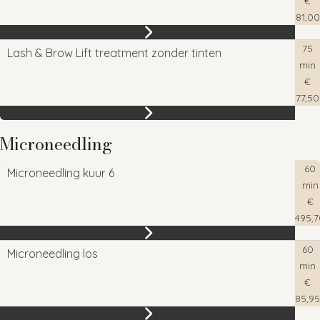
€
81,00
75
Lash & Brow Lift treatment zonder tinten
min
€
77,50
Microneedling
60
Microneedling kuur 6
min
€
495,7
60
Microneedling los
min
€
85,95