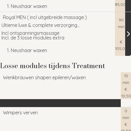
85,00
Neushaar waxen
Oorhaar waxen
Uitgebreide verzorging met korte massage van gelaat,
Royal MEN ( incl uitgebreide massage )
90
Wenkbrauwen/tussenstuk bijwerken
nek schouders en hoofd
Ultieme luxe & complete verzorging
min
Incl ontspanningsmassage
Incl. 1 van deze losse modules extra
Incl. de 3 losse modules extra
€
Neushaar waxen
105,00
Neushaar waxen
Oorhaar waxen
Oorhaar Waxen
Ultieme luxe & complete verzorging
Losse modules tijdens Treatment
Wenkbrauwen/tussenstuk bijwerken
Wenkbrauwen/tussenstuk bijwerken/waxen
Incl ontspanningsmassage
10
Wenkbrauwen shapen epileren/waxen
Incl. de 3 losse modules extra
min
€
Neushaar waxen
10,50
Oorhaar Waxen
Wenkbrauwen/tussenstuk bijwerken/waxen
0
Wimpers verven
min
€
10,50