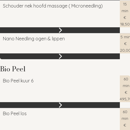
15
Schouder nek hoofd massage ( Microneedling)
min
€
18,50
5 mi
Nano Needling ogen & lippen
€
20,0
Bio Peel
60
Bio Peel kuur 6
min
€
495,7
60
Bio Peel los
min
€