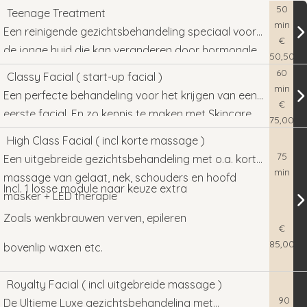
50
Teenage Treatment
min
Een reinigende gezichtsbehandeling speciaal voor
€
de jonge huid die kan veranderen door hormonale
50,50
invloeden. Denk aan puistjes, mee-eters maar ook
Een reinigende gezichtsbehandeling speciaal voor de
60
Classy Facial ( start-up facial )
beginnende acné?
min
jonge huid die kan veranderen door hormonale invloeden.
Een perfecte behandeling voor het krijgen van een
€
Denk aan puistjes, mee-eters maar ook beginnende
eerste facial. En zo kennis te maken met Skincare.
75,00
acné?
Zo leer je wat het kan doen voor de gezondheid
Een perfecte behandeling voor het krijgen van een eerste
High Class Facial ( incl korte massage )
van je huid en kunnen we samen kijken welke
facial. En zo kennis te maken met Skincare. Zo leer je wat
75
Een uitgebreide gezichtsbehandeling met o.a. korte
behandeling nu echt bij je past. Alle behandelingen
min
het kan doen voor de gezondheid van je huid en kunnen
massage van gelaat, nek, schouders en hoofd
zijn van a-z afgestemd op uw huidtype.
Incl. 1 losse module naar keuze extra
we samen kijken welke behandeling nu echt bij je past. Alle
masker + LED therapie
behandelingen zijn van a-z afgestemd op uw huidtype.
Zoals wenkbrauwen verven, epileren
€
85,00
bovenlip waxen etc.
Een uitgebreide gezichtsbehandeling met o.a. korte
Royalty Facial ( incl uitgebreide massage )
massage van gelaat, nek, schouders en hoofd masker +
90
De Ultieme Luxe gezichtsbehandeling met